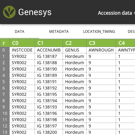
Accession data
DATA
METADATA
LOCATION_TIMING
DES
r
C0
C1
C2
C3
C4
0
INSTCODE
ACCENUMB
GENUS
AWNROUGH
AWNTYP
1
SYR002
IG 138187
Hordeum
9
1
2
SYR002
IG 138188
Hordeum
9
1
3
SYR002
IG 138190
Hordeum
9
1
4
SYR002
IG 138189
Hordeum
9
1
5
SYR002
IG 138191
Hordeum
9
1
6
SYR002
IG 138192
Hordeum
9
1
7
SYR002
IG 138195
Hordeum
9
1
8
SYR002
IG 138194
Hordeum
9
1
9
SYR002
IG 138193
Hordeum
9
1
10
SYR002
IG 138196
Hordeum
9
1
11
SYR002
IG 138198
Hordeum
9
1
12
SYR002
IG 138197
Hordeum
9
1
13
SYR002
IG 138200
Hordeum
9
1