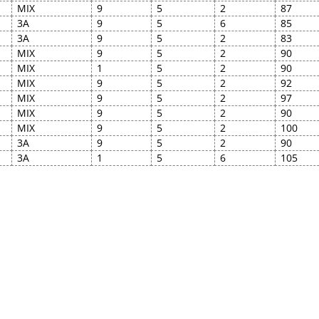
MIX
9
5
2
87
3A
9
5
6
85
3A
9
5
2
83
MIX
9
5
2
90
MIX
1
5
2
90
MIX
9
5
2
92
MIX
9
5
2
97
MIX
9
5
2
90
MIX
9
5
2
100
3A
9
5
2
90
3A
1
5
6
105