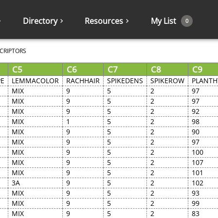
Directory
Resources
My List
0
CRIPTORS
C5
C6
C7
C8
C9
E
LEMMACOLOR
RACHHAIR
SPIKEDENS
SPIKEROW
PLANTH
MIX
9
5
2
97
MIX
9
5
2
97
MIX
9
5
2
92
MIX
1
5
2
98
MIX
9
5
2
90
MIX
9
5
2
97
MIX
9
5
2
100
MIX
9
5
2
107
MIX
9
5
2
101
3A
9
5
2
102
MIX
9
5
2
93
MIX
9
5
2
99
MIX
9
5
2
83