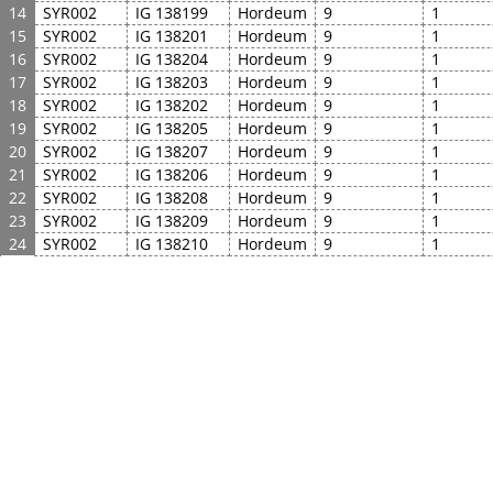
14
SYR002
IG 138199
Hordeum
9
1
15
SYR002
IG 138201
Hordeum
9
1
16
SYR002
IG 138204
Hordeum
9
1
17
SYR002
IG 138203
Hordeum
9
1
18
SYR002
IG 138202
Hordeum
9
1
19
SYR002
IG 138205
Hordeum
9
1
20
SYR002
IG 138207
Hordeum
9
1
21
SYR002
IG 138206
Hordeum
9
1
22
SYR002
IG 138208
Hordeum
9
1
23
SYR002
IG 138209
Hordeum
9
1
24
SYR002
IG 138210
Hordeum
9
1