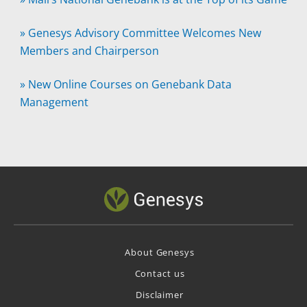
»
Genesys Advisory Committee Welcomes New
Members and Chairperson
»
New Online Courses on Genebank Data
Management
About Genesys
Contact us
Disclaimer